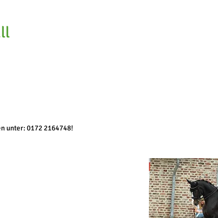
ll
Frenzen
START
Familie Frenzen
Die Anlag
e
den unter: 0172 2164748!